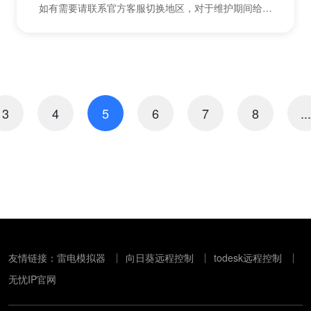
如有需要请联系官方客服切换地区，对于维护期间给您
带来的不便，敬请谅解，无忧感谢您的支持与配合！无
忧运...
3
4
5
6
7
8
...
友情链接：
雷电模拟器
向日葵远程控制
todesk远程控制
无忧IP官网